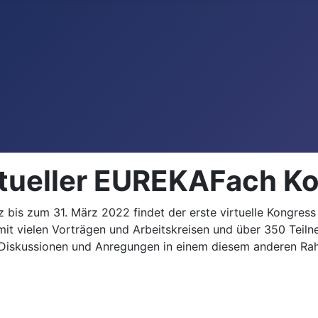
irtueller EUREKAFach K
 bis zum 31. März 2022 findet der erste virtuelle Kongres
 mit vielen Vorträgen und Arbeitskreisen und über 350 Teil
 Diskussionen und Anregungen in einem diesem anderen Ra
cle: Neuer Verbundmanager im Länderverbund