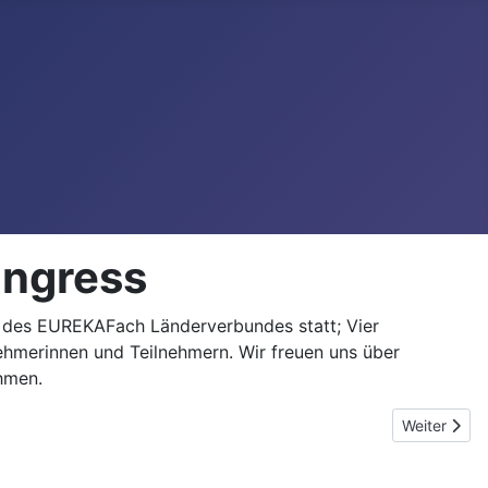
ongress
s des EUREKAFach Länderverbundes statt; Vier
nehmerinnen und Teilnehmern. Wir freuen uns über
hmen.
Next articl
Weiter